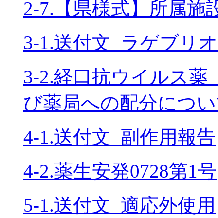
2-7.【県様式】所属施設
3-1.送付文_ラゲブリオ
3-2.経口抗ウイルス
び薬局への配分につい
4-1.送付文_副作用報告
4-2.薬生安発0728第1号
5-1.送付文_適応外使用