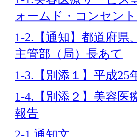
ォームド・コンセント
1-2.【通知】都道府
主管部（局）長あて
1-3.【別添１】平成2
1-4.【別添２】美容
報告
2-1.通知文